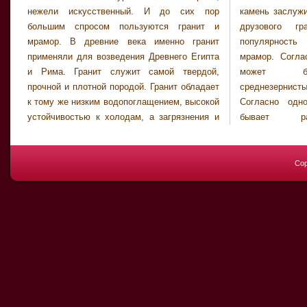
нежели искусственный. И до сих пор
камень заслуживает названия ячеистого или
большим спросом пользуются гранит и
друзового гранита. Также не малую
мрамор. В древние века именно гранит
популярность на сегодня заслужил и
применяли для возведения Древнего Египта
мрамор. Согласно размеру камня, мрамор
и Рима. Гранит служит самой твердой,
может быть мелкозернистым,
прочной и плотной породой. Гранит обладает
среднезернистым и крупнозернистым.
к тому же низким водопоглащением, высокой
Согласно однородности размера, мрамор
устойчивостью к холодам, а загрязнения и
бывает равномерно-зернистый и
Cop