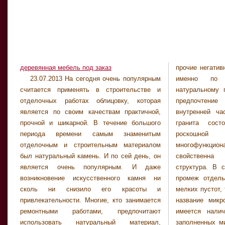
деревянная мебель под заказ
прочие негатив
неравномерно-з
23.07.2013 На сегодня очень популярным
именно по всем этим признакам
мрамор со стороны характера границы между
считается применять в строительстве и
натуральному граниту отдают многие свое
зернами, то можно обозначить мозаичный,
отделочных работах облицовку, которая
предпочтение при облицовке внешней и
зубчато-мозаичный и зубчатый мрамор. В
является по своим качествам практичной,
внутренней части здания. А великолепие
самом процессе укладки можно выделить
прочной и шикарной. В течение большого
гранита состоит в умелом сочетании
три основных метода: метод укладки на
периода времени самым знаменитым
роскошной красоты и
раствор, укладки на клеевой раствор и
отделочным и строительным материалом
многофункциональности. Граниту
клеевой состав. А также широко применяется
был натуральный камень. И по сей день, он
свойственна зернисто-кристаллическая
укладка на металлический каркас. Также
является очень популярным. И даже
структура. В случае наличия промежутков
если вы решили приобрести для своего
возникновение искусственного камня ни
промеж отдельных кристаллических зерен,
жилища один из таких видов камней, о них
сколь ни снизило его красоты и
мелких пустот, то такой камень заслуживает
необходимо соответствующим образом
привлекательности. Многие, кто занимается
название микролитового гранита. Если же
ремонтными работами, предпочитают
имеется наличие значительных полостей,
использовать натуральный материал,
заполненных минералами, то здесь данный