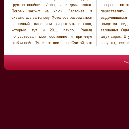
грустно сообщил: Лора, наши дела плохи.
козерог остановился и стал что-то
Погреб закрыт на ключ. Застонав, я
переставлять на полках, смутно
схватилась за голову. Хотелось разрыдаться
выделявшихся в темноте. Вдруг нам
в полный голос или выпрыгнуть в окно,
придется сидеть тут до мартышкиного
которым тут и 2011 пахло. Рашид
заговенья. Одних только банок с соленьями
почувствовал мое состояние и притянул
штук сорок. В углу стоит бочонок квашеной
любви себе. Тут и так все ясно! Считай, что
капусты, несколько мешков картошки лежит.
Cop