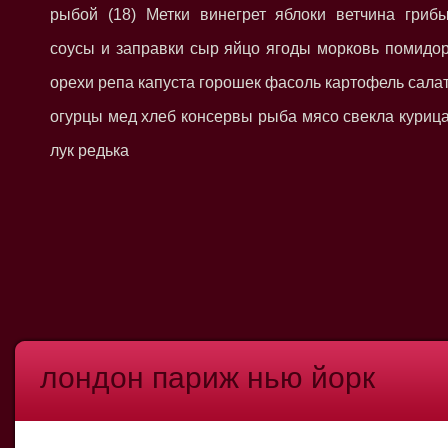
рыбой (18) Метки винегрет яблоки ветчина гриб
соусы и заправки сыр яйцо ягоды морковь помидо
орехи репа капуста горошек фасоль картофель сала
огурцы мед хлеб консервы рыба мясо свекла куриц
лук редька
лондон париж нью йорк