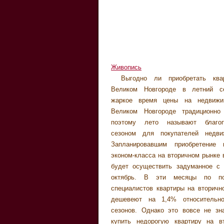
Живопись
Выгодно ли приобретать ква
Новгороде снова. Поэтому пок
зимой. В целом лето - это
Великом Новгороде в летний с
квартир нужно решить, что для них
стабильных цен на жильё в 
жаркое время цены на недвижи
низкие цены или широкий выбор. Ча
Новгороде, как на вторичном рынке,
Великом Новгороде традиционно
клиенты риэлторовских фирм в
рынке первичных продаж. Если 
поэтому лето называют благоп
первое. Они систематически пр
летней недели к другой и были
сезоном для покупателей недви
ездить на просмотры даже в жар
какие-то колебания в ценах, то 
Запланировавшим приобретение 
поступаюсь отпуском у мор
одного процента. Аналитики прог
эконом-класса на вторичном рынке 
прохладных дачах, чтобы воплоти
даже некоторое, совсем незначи
будет осуществить задуманное с
улучшения жилищных услов
снижение цен на квартиры в 
октябрь. В эти месяцы по по
откладывая дел на зиму. Цены на к
Новгороде к августу, после чего
специалистов квартиры на вторичн
новых домах Великого Новгород
дешевеют на 1,4% относительно
снизились немного больше,
сезонов. Однако это вовсе не зна
вторичном рынке жилья. Кол
купить недорогую квартиру на в
предложений причём не уменьшило