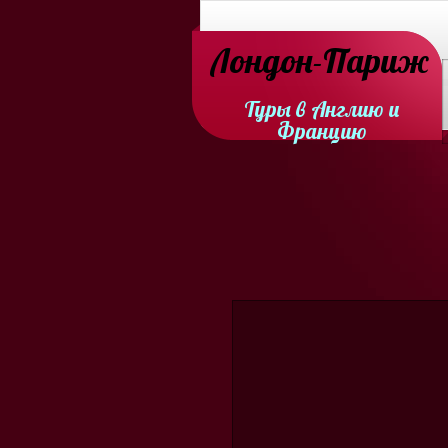
Лондон-Париж
Туры в Англию и
Францию