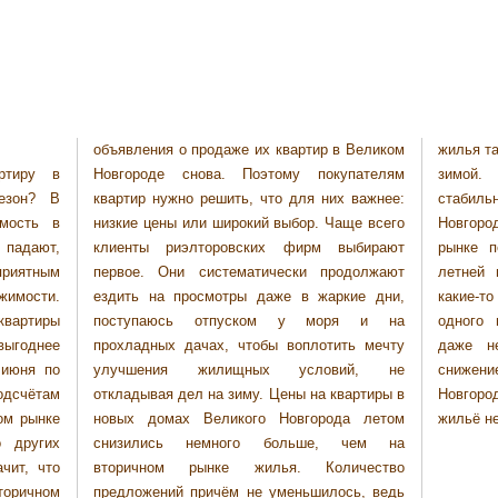
объявления о продаже их квартир в Великом
жилья такого уровня, о котором и не мечтали
ртиру в
упателям
 период
езон? В
 важнее:
Великом
мость в
ще всего
 так и на
 падают,
ыбирают
от одной
риятным
одолжают
 заметны
жимости.
кие дни,
в рамках
квартиры
я и на
нозируют
выгоднее
ть мечту
тельное,
 июня по
ий, не
Великом
дсчётам
вартиры в
 цены на
ом рынке
а летом
жильё не
 других
 чем на
чит, что
ичество
торичном
сь, ведь