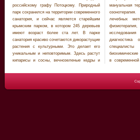
российскому графу Потоцкому. Природный
мануальная терапия, а также парафино - и
парк сохранился на территории современного
озонотерапия. Кроме того, в комплекс
санатория, и сейчас является старейшим
лечебных методов входят ингаляции и
крымским парком, в котором 245 деревьев
физиотерапия, ультразвуковые
имеют возраст более ста лет. В парке
исследования и функциональная
санатория красиво сочетаются дикорастущие
диагностика организма. Также опытные
растения с культурными. Это делает его
специалисты санатория проводят
уникальным и неповторимым. Здесь растут
биохимические и клинические исследования
кипарисы и сосны, вечнозеленые кедры и
в современной лаборатории, аппаратный и
Cop