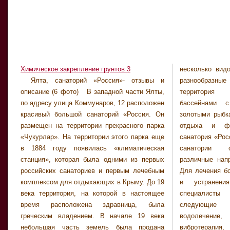
Химическое закрепление грунтов 3
несколько видо
лечебный масса
Ялта, санаторий «Россия»- отзывы и
разнообразные цветы. Кроме того,
стоматологическую помощь при острых
описание (6 фото) В западной части Ялты,
территория украшена декоративными
болезненных состояниях. Применяя
по адресу улица Коммунаров, 12 расположен
бассейнами с водными растениями и
описанные выше методы лечения, санатория
красивый большой санаторий «Россия. Он
золотыми рыбками, а также беседками для
«Россия» предлагает лечение и улучшение
размещен на территории прекрасного парка
отдыха и фонтанами. Лечебная база
состояния организма при следующих
«Чукурлар». На территории этого парка еще
санатория «Россия» В старейшем ялтинском
заболеваниях: - Сердечно-сосудистые
в 1884 году появилась «климатическая
санатории отдыхающим предлагают
заболевания, в том числе гипотензия,
станция», которая была одними из первых
различные направления и методы лечения.
первичная и вторичная гипертензия,
российских санаториев и первым лечебным
Для лечения большого спектра заболеваний
ревматические болезни клапана митрального
комплексом для отдыхающих в Крыму. До 19
и устранения болезненных состояний
века территория, на которой в настоящее
специалисты санатория применяют
время расположена здравница, была
следующие методы: грязелечение,
греческим владением. В начале 19 века
водолечение, компрессотерапия,
небольшая часть земель была продана
вибротерапия, гидроколонотерапия,