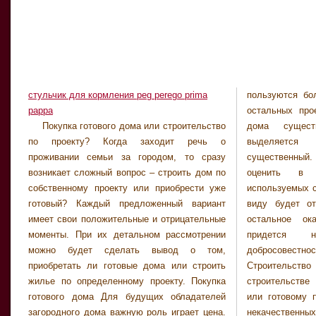
стульчик для кормления peg perego prima
пользуются бо
том числе и
pappa
остальных прое
строительны
Покупка готового дома или строительство
дома существуют свои минусы, но
строителей. Существенным минусом
по проекту? Когда заходит речь о
выделяется только один самый
строительства дома по проекту является тот
проживании семьи за городом, то сразу
существенный. Покупатель не сумеет
факт, что время строительства полностью
возникает сложный вопрос – строить дом по
оценить в полной мере качество
зависит от финансовых вложений. При
собственному проекту или приобрести уже
используемых строительных материалов. На
желании можно будет построить дом за
готовый? Каждый предложенный вариант
виду будет отделочный материал, а все
считанные месяцы, но почти никто не даст
имеет свои положительные и отрицательные
остальное окажется скрытым. В итоге
никаких гарантий, что такой дом простоит
моменты. При их детальном рассмотрении
придется надеяться только на
долгое время. Кстати, проекты одноэтажных
можно будет сделать вывод о том,
добросовестность строителей.
сооружений обходятся значительно дешевле
приобретать ли готовые дома или строить
Строительство дома по проекту При
жилье по определенному проекту. Покупка
строительстве дома по индивидуальному
готового дома Для будущих обладателей
или готовому проекту риски использования
загородного дома важную роль играет цена.
некачественных материалов существенно