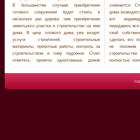
В большинстве случаев приобретение
снижаются. Стоит учитывать, что готовые
готового сооружения будет стоить в
дома возводятся по однотипным проектам, а
несколько раз дороже, чем приобретение
вот индивидуальный проект будет
земельного участка и строительство на нем
передавать все желания заказчика. Создавая
дома. В цену готового дома уже входят
свой собственный проект жилья, можно
услуги строителей, строительные
сделать его полностью индивидуальным и
материалы, проектные работы, контроль за
не похожим на другие. Также при
строительством и тому подобное. Стоит
строительстве жилища по проекту
отметить, проекты одноэтажных домов
полностью контролируется весь процесс, в
Cop