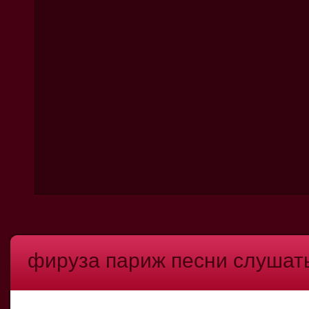
фируза париж песни слушать