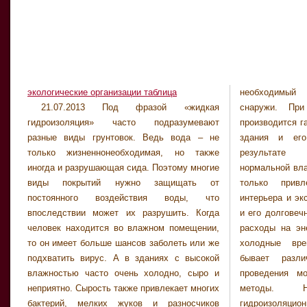
экологические организации таблица
необходимы
обрабаты
21.07.2013 Под фразой «жидкая
снаружи. При проведении таких услуг
гидроизоляционной смесью. Жидкая же
гидроизоляция» часто подразумевают
производится гарантия водонепроницаемости
гидроизоляция не позволяет бетону не
разные виды грунтовок. Ведь вода – не
здания и его несущих конструкций. В
крошиться от длительного воздействия
только жизненнонеобходимая, но также
результате происходит обеспечение
воды. Проведение всех гидроизоляционных
иногда и разрушающая сида. Поэтому многие
нормальной влажности, что обеспечивает не
работ должно проходить строго под
виды покрытий нужно защищать от
только привлекательный внешний вид
наблюдением и с участием профессионалов
постоянного воздействия воды, что
интерьера и экстерьера помещения, а также
и с соблюдением всех строительных законов
впоследствии может их разрушить. Когда
и его долговечность, комфорт и заниженные
человек находится во влажном помещении,
расходы на энергию для обогрева дома в
то он имеет больше шансов заболеть или же
холодные времена года. Гидроизоляция
подхватить вирус. А в зданиях с высокой
бывает различных видов и для ее
влажностью часто очень холодно, сыро и
проведения могут использоваться разные
неприятно. Сырость также привлекает многих
методы. Например, паро- и
бактерий, мелких жуков и разносчиков
гидроизоляционные пленки, также как и