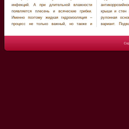
инфекций. А при длительной влажности
антикоррозийное покрытие, используют для
появляется плесень и всяческие грибки.
крыши и стен зданий. А битумная или же
Именно поэтому жидкая гидроизоляция –
рулонная основа – еще более доступный
процесс не только важный, но также и
вариант. Подвалы и фундаменты зданий
Cop